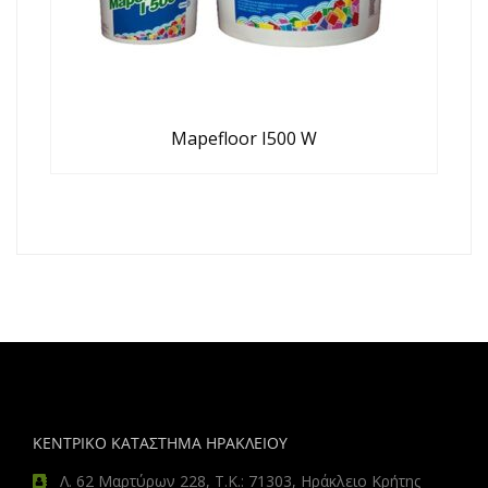
Mapefloor I500 W
ΚΕΝΤΡΙΚΟ ΚΑΤΑΣΤΗΜΑ ΗΡΑΚΛΕΙΟΥ
Λ. 62 Μαρτύρων 228, Τ.Κ.: 71303, Ηράκλειο Κρήτης