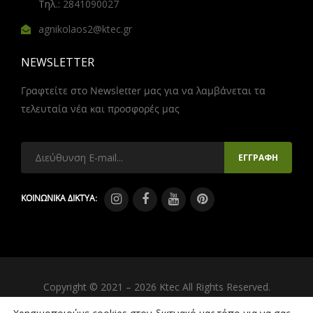
Τηλ.:
2841090027
agnikolaos2@ktec.gr
NEWSLETTER
Γραφτείτε στο Newsletter μας για να λαμβάνεται τα
τελευταία νέα και προσφορές μας
ΚΟΙΝΩΝΙΚΑ ΔΙΚΤΥΑ:
Copyright © 2021 – 2026 Ktec All Rights Reserved.
Created by
iWorx