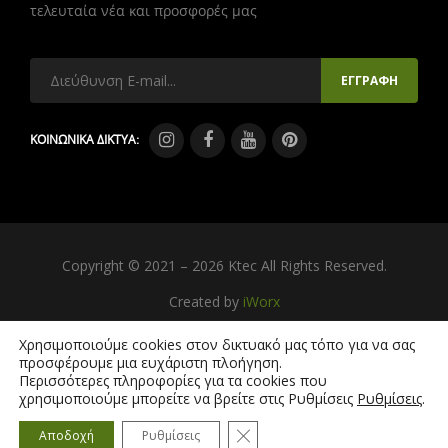
τελευταία νέα και προσφορές μας
ΚΟΙΝΩΝΙΚΑ ΔΙΚΤΥΑ:
Copyright © 2021 – 2026 Ktec All Rights Reserved.
Created by
iWorx
Χρησιμοποιούμε cookies στον δικτυακό μας τόπο για να σας
προσφέρουμε μια ευχάριστη πλοήγηση.
Περισσότερες πληροφορίες για τα cookies που
χρησιμοποιούμε μπορείτε να βρείτε στις Ρυθμίσεις
Ρυθμίσεις
.
Κλείσιμο του Cookie banner γ
Αποδοχή
Ρυθμίσεις