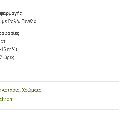
εφαρμογής
 με Ρολό, Πινέλο
ροφορίες
Ματ
15 m²/lt
-2 ώρες
:
Αστάρια
,
Χρώματα
echrom