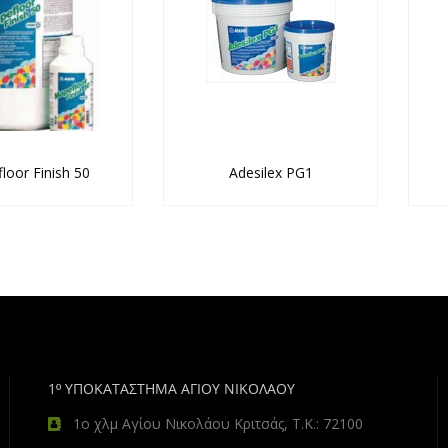
loor Finish 50
Adesilex PG1
1º ΥΠΟΚΑΤΑΣΤΗΜΑ ΑΓΙΟΥ ΝΙΚΟΛΑΟΥ
1ο χλμ Αγίου Νικολάου Κριτσάς, Τ.Κ.: 72100