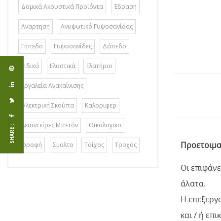
Δομικά Ακουστικά Προϊόντα
Έδραση
Αναρτηση
Ανυψωτικό Γυψοσανίδας
Γήπεδο
Γυψοσανίδες
Δάπεδο
Ειδικά
Ελαστικά
Ελατήριο
Εργαλεία Ανακαίνισης
Ηλεκτρική Σκούπα
Καλοριφερ
Λειαντείρες Μπετόν
Οικολογικο
SHARE :
Προετοιμα
Οροφή
Σμαλτο
Τοίχος
Τροχός
Οι επιφάνε
άλατα.
Η επεξεργ
και / ή επ