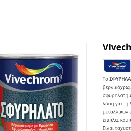
Vivec
Το
ΣΦΥΡΗΛΑ
βερνικόχρωμ
σφυρηλατημέ
λύση για τη
μεταλλικών 
έπιπλα, κουπ
Είναι ταχυσ