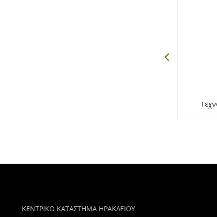
 SL Concept
Mapecoat I24
Τεχν
ΚΕΝΤΡΙΚΟ ΚΑΤΑΣΤΗΜΑ ΗΡΑΚΛΕΙΟΥ