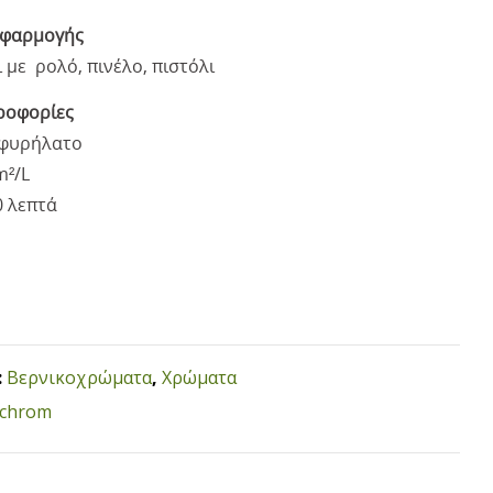
εφαρμογής
με ρολό, πινέλο, πιστόλι
ροφορίες
Σφυρήλατο
m²/L
0 λεπτά
:
Βερνικοχρώματα
,
Χρώματα
echrom