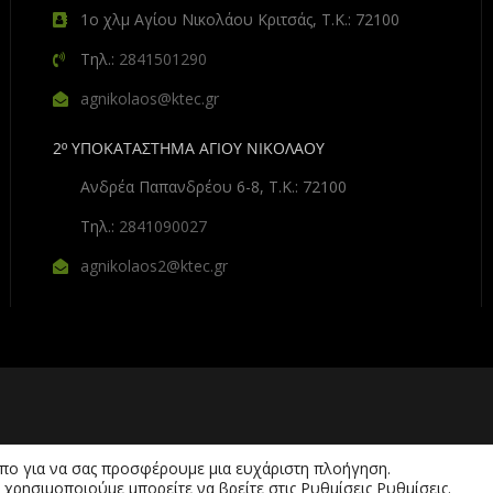
1ο χλμ Αγίου Νικολάου Κριτσάς, Τ.Κ.: 72100
Τηλ.:
2841501290
agnikolaos@ktec.gr
2º ΥΠΟΚΑΤΑΣΤΗΜΑ ΑΓΙΟΥ ΝΙΚΟΛΑΟΥ
Ανδρέα Παπανδρέου 6-8, Τ.Κ.: 72100
Τηλ.:
2841090027
agnikolaos2@ktec.gr
όπο για να σας προσφέρουμε μια ευχάριστη πλοήγηση.
 χρησιμοποιούμε μπορείτε να βρείτε στις Ρυθμίσεις
Ρυθμίσεις
.