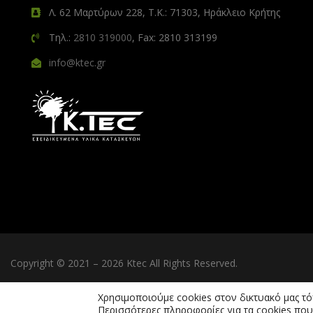
Λ. 62 Μαρτύρων 228, Τ.Κ.: 71303, Ηράκλειο Κρήτης
Τηλ.:
2810 319000
, Fax: 2810 313199
info@ktec.gr
Copyright © 2021 – 2026 Ktec All Rights Reserved.
Χρησιμοποιούμε cookies στον δικτυακό μας τ
Περισσότερες πληροφορίες για τα cookies που