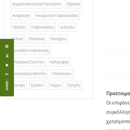
Δομικά Ακουστικά Προϊόντα
Έδραση
Αναρτηση
Ανυψωτικό Γυψοσανίδας
Γήπεδο
Γυψοσανίδες
Δάπεδο
Ειδικά
Ελαστικά
Ελατήριο
Εργαλεία Ανακαίνισης
Ηλεκτρική Σκούπα
Καλοριφερ
Λειαντείρες Μπετόν
Οικολογικο
SHARE :
Οροφή
Σμαλτο
Τοίχος
Τροχός
Προετοιμα
Οι επιφάνε
συγκόλληση
χρησιμοποι