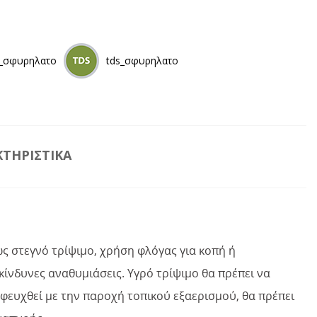
_σφυρηλατο
tds_σφυρηλατο
ΤΗΡΙΣΤΙΚΆ
πως στεγνό τρίψιμο, χρήση φλόγας για κοπή ή
ίνδυνες αναθυμιάσεις. Υγρό τρίψιμο θα πρέπει να
οφευχθεί με την παροχή τοπικού εξαερισμού, θα πρέπει